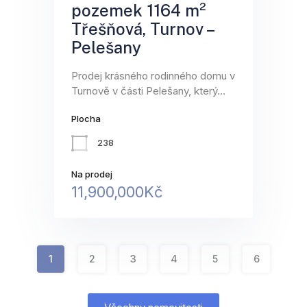
pozemek 1164 m²
Třešňová, Turnov –
Pelešany
Prodej krásného rodinného domu v
Turnově v části Pelešany, který…
Plocha
238
Na prodej
11,900,000Kč
1
2
3
4
5
6