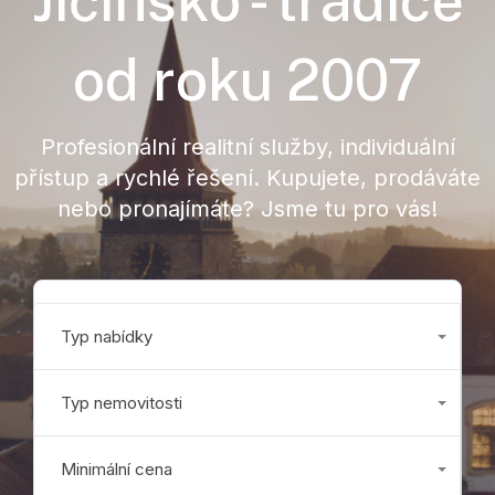
Jičínsko - tradice
od roku 2007
Profesionální realitní služby, individuální
přístup a rychlé řešení. Kupujete, prodáváte
nebo pronajímáte? Jsme tu pro vás!
Typ nabídky
Jakákoliv
Typ nemovitosti
Všechny
Minimální cena
Jakákoliv